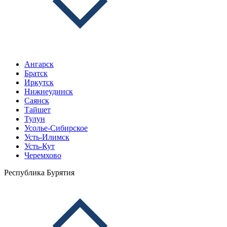
Ангарск
Братск
Иркутск
Нижнеудинск
Саянск
Тайшет
Тулун
Усолье-Сибирское
Усть-Илимск
Усть-Кут
Черемхово
Республика Бурятия